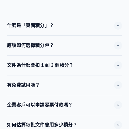
什麼是「頁面積分」？
每處理一頁文件（正反面各計一頁）會消耗積分，實際為 1
應該如何選擇積分包？
至 3 Credits，取決於 OCR 難度與處理流程。
可先按每月處理頁數估算：低用量選入門包、中高頻處理選
文件為什麼會扣 1 到 3 個積分？
進階包、大批量與長週期專案選定制方案。核心差異在積分
單價與套包大小。
扣分與 OCR 難度相關：一般清晰文本屬 1 Credit；多區塊
有免費試用嗎？
或複雜證件屬 2 Credits；涉及去水印、矯正或篡改檢測等
高計算流程屬 3 Credits。
有！新用戶可免費獲得 50 頁試用積分，無需信用卡，即可
企業客戶可以申請發票付款嗎？
體驗 HK4i 的全部核心功能。試用期間如有任何技術問題，
我們的團隊隨時提供支援。
可以。企業客戶（進階包及以上）可申請月結發票付款及銀
如何估算每批文件會用多少積分？
行電匯。請聯絡我們的銷售團隊辦理企業賬戶開立手續，我