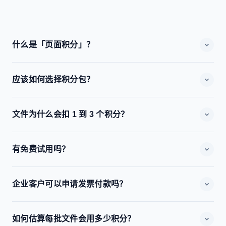
什么是「页面积分」？
每处理一页文件（正反面各计一页）会消耗积分，实际为 1
应该如何选择积分包？
至 3 Credits，取决于 OCR 难度与处理流程。
可先按每月处理页数估算：低用量选入门包、中高频处理选
文件为什么会扣 1 到 3 个积分？
商业包、大批量与长周期专案选企业包。核心差异在积分单
价与套包大小。
扣分与 OCR 难度相关：一般清晰文本属 1 Credit；多区块
有免费试用吗？
或复杂证件属 2 Credits；涉及去水印、校正或篡改检测等
高计算流程属 3 Credits。
有！新用户可免费获得 50 页试用积分，无需信用卡，即可
企业客户可以申请发票付款吗？
体验 HK4i 的全部核心功能。试用期间如有任何技术问题，
我们的团队随时提供支持。
可以。企业客户（商业包及以上）可申请月结发票付款及银
如何估算每批文件会用多少积分？
行电汇。请联络我们的销售团队办理企业账户开立手续，我